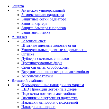
Защита
Антискол-универсальный
Зимняя защита радиатора
Защитные сетки радиатора
Защита картера
Защита бампера и порогов
Защитная плёнка
Автосвет
Головной свет
Штатные дневные ходовые огни
Универсальные дневные ходовые огни
Оптика
Дублеры световых сигналов
Противотуманные фары
Спец сигналы, стробоскопы
Внутрисалонное освещение автомобиля
Ангельские глазки
Внешний стайлинг
Хромированные накладки по маркам
LED Проекции логотипа в дверь
Подсветка логотипа автомобиля
Внешняя и внутренняя подсветка
Накладки на пороги с подсветкой
Накладки на пороги