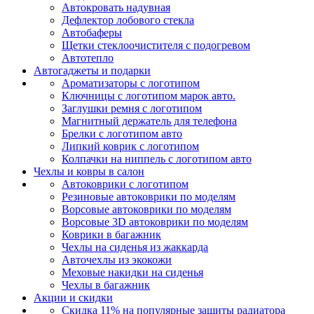
Автокровать надувная
Дефлектор лобового стекла
Автобаферы
Щетки стеклоочистителя с подогревом
Автотепло
Автогаджеты и подарки
Ароматизаторы с логотипом
Ключницы с логотипом марок авто.
Заглушки ремня с логотипом
Магнитный держатель для телефона
Брелки с логотипом авто
Липкий коврик c логотипом
Колпачки на ниппель с логотипом авто
Чехлы и ковры в салон
Автоковрики с логотипом
Резиновые автоковрики по моделям
Ворсовые автоковрики по моделям
Ворсовые 3D автоковрики по моделям
Коврики в багажник
Чехлы на сиденья из жаккарда
Авточехлы из экокожи
Меховые накидки на сиденья
Чехлы в багажник
Акции и скидки
Скидка 11% на популярные защиты радиатора