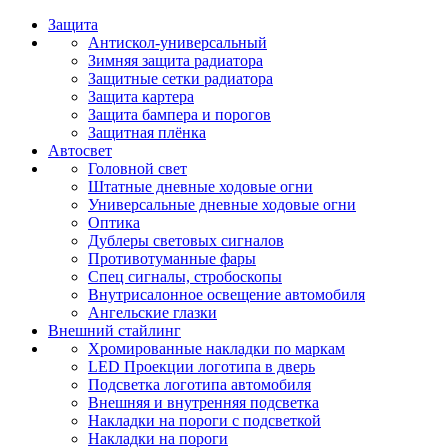
Защита
Антискол-универсальный
Зимняя защита радиатора
Защитные сетки радиатора
Защита картера
Защита бампера и порогов
Защитная плёнка
Автосвет
Головной свет
Штатные дневные ходовые огни
Универсальные дневные ходовые огни
Оптика
Дублеры световых сигналов
Противотуманные фары
Спец сигналы, стробоскопы
Внутрисалонное освещение автомобиля
Ангельские глазки
Внешний стайлинг
Хромированные накладки по маркам
LED Проекции логотипа в дверь
Подсветка логотипа автомобиля
Внешняя и внутренняя подсветка
Накладки на пороги с подсветкой
Накладки на пороги