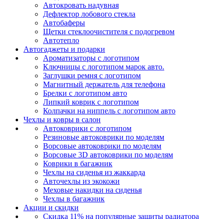
Автокровать надувная
Дефлектор лобового стекла
Автобаферы
Щетки стеклоочистителя с подогревом
Автотепло
Автогаджеты и подарки
Ароматизаторы с логотипом
Ключницы с логотипом марок авто.
Заглушки ремня с логотипом
Магнитный держатель для телефона
Брелки с логотипом авто
Липкий коврик c логотипом
Колпачки на ниппель с логотипом авто
Чехлы и ковры в салон
Автоковрики с логотипом
Резиновые автоковрики по моделям
Ворсовые автоковрики по моделям
Ворсовые 3D автоковрики по моделям
Коврики в багажник
Чехлы на сиденья из жаккарда
Авточехлы из экокожи
Меховые накидки на сиденья
Чехлы в багажник
Акции и скидки
Скидка 11% на популярные защиты радиатора