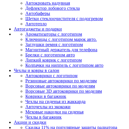
Автокровать надувная
Дефлектор лобового стекла
Автобаферы
Щетки стеклоочистителя с подогревом
Автотепло
Автогаджеты и подарки
Ароматизаторы с логотипом
Ключницы с логотипом марок авто.
Заглушки ремня с логотипом
Магнитный держатель для телефона
Брелки с логотипом авто
Липкий коврик c логотипом
Колпачки на ниппель с логотипом авто
Чехлы и ковры в салон
Автоковрики с логотипом
Резиновые автоковрики по моделям
Ворсовые автоковрики по моделям
Ворсовые 3D автоковрики по моделям
Коврики в багажник
Чехлы на сиденья из жаккарда
Авточехлы из экокожи
Меховые накидки на сиденья
Чехлы в багажник
Акции и скидки
Скидка 11% на популярные защиты радиатора