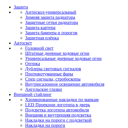
Защита
Антискол-универсальный
Зимняя защита радиатора
Защитные сетки радиатора
Защита картера
Защита бампера и порогов
Защитная плёнка
Автосвет
Головной свет
Штатные дневные ходовые огни
Универсальные дневные ходовые огни
Оптика
Дублеры световых сигналов
Противотуманные фары
Спец сигналы, стробоскопы
Внутрисалонное освещение автомобиля
Ангельские глазки
Внешний стайлинг
Хромированные накладки по маркам
LED Проекции логотипа в дверь
Подсветка логотипа автомобиля
Внешняя и внутренняя подсветка
Накладки на пороги с подсветкой
Накладки на пороги