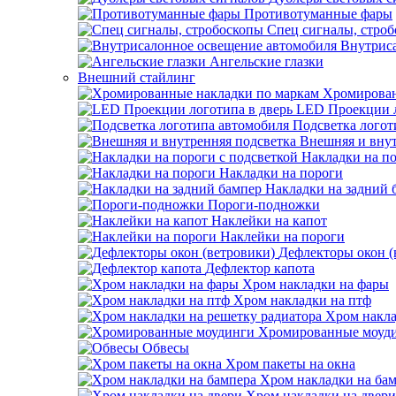
Противотуманные фары
Спец сигналы, стро
Внутрис
Ангельские глазки
Внешний стайлинг
Хромирован
LED Проекции л
Подсветка логот
Внешняя и внут
Накладки на по
Накладки на пороги
Накладки на задний 
Пороги-подножки
Наклейки на капот
Наклейки на пороги
Дефлекторы окон (
Дефлектор капота
Хром накладки на фары
Хром накладки на птф
Хром накла
Хромированные моуд
Обвесы
Хром пакеты на окна
Хром накладки на ба
Хром накладки на двери