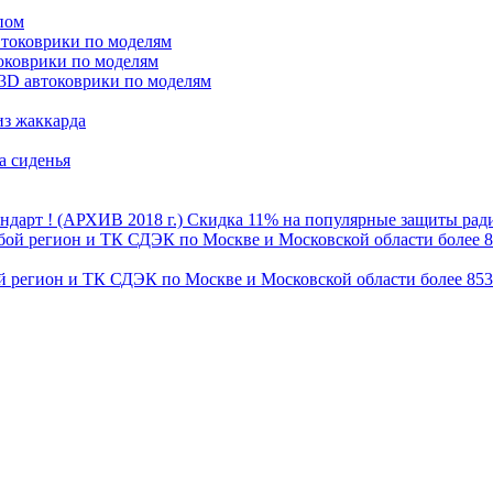
пом
втоковрики по моделям
оковрики по моделям
3D автоковрики по моделям
из жаккарда
а сиденья
Скидка 11% на популярные защиты радиа
бой регион и ТК СДЭК по Москве и Московской области более 