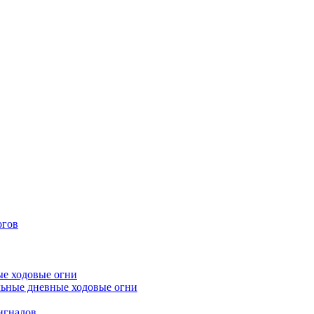
огов
е ходовые огни
ьные дневные ходовые огни
игналов