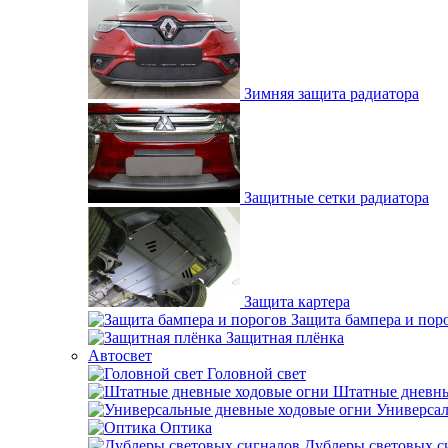
Зимняя защита радиатора
Защитные сетки радиатора
Защита картера
Защита бампера и пор
Защитная плёнка
Автосвет
Головной свет
Штатные дневны
Универсал
Оптика
Дублеры световых с