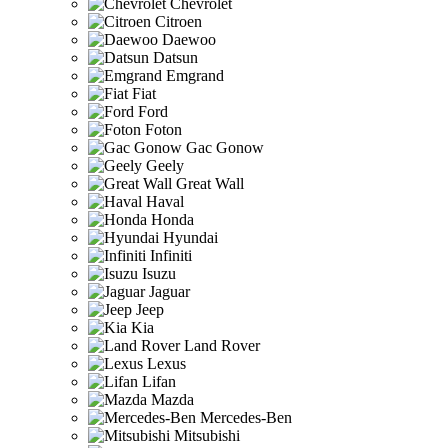
Chevrolet
Citroen
Daewoo
Datsun
Emgrand
Fiat
Ford
Foton
Gac Gonow
Geely
Great Wall
Haval
Honda
Hyundai
Infiniti
Isuzu
Jaguar
Jeep
Kia
Land Rover
Lexus
Lifan
Mazda
Mercedes-Ben
Mitsubishi