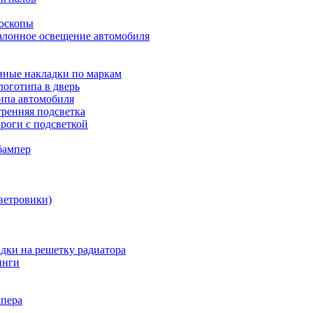
боскопы
алонное освещение автомобиля
ные накладки по маркам
оготипа в дверь
ипа автомобиля
ренняя подсветка
роги с подсветкой
бампер
ветровики)
дки на решетку радиатора
инги
мпера