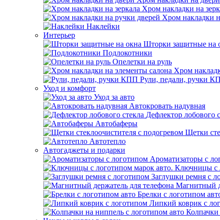
Хром накладки на зерк
Хром накладки н
Наклейки
Интерьер
Шторки защитные на 
Подлокотники
Опелетки на руль
Хром накладк
Рули, педали, ручки К
Уход и комфорт
Уход за авто
Автокровать надувная
Дефлектор лобового 
Автобаферы
Щетки сте
Автотепло
Автогаджеты и подарки
Ароматизаторы с ло
Ключницы с 
Заглушки ремня с л
Магнитный д
Брелки с логотипом авт
Липкий коврик c ло
Колпачки 