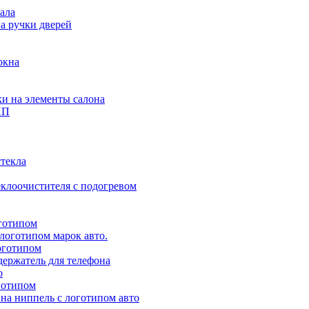
ала
а ручки дверей
окна
и на элементы салона
ПП
стекла
клоочистителя с подогревом
готипом
логотипом марок авто.
оготипом
ержатель для телефона
о
готипом
на ниппель с логотипом авто