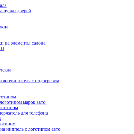
ала
а ручки дверей
окна
и на элементы салона
ПП
стекла
клоочистителя с подогревом
готипом
логотипом марок авто.
оготипом
ержатель для телефона
о
готипом
на ниппель с логотипом авто