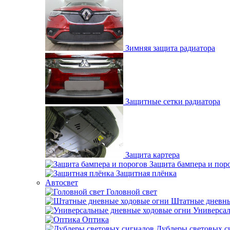
Зимняя защита радиатора
Защитные сетки радиатора
Защита картера
Защита бампера и пор
Защитная плёнка
Автосвет
Головной свет
Штатные дневны
Универсал
Оптика
Дублеры световых с