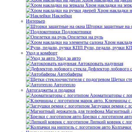
Хром накладки на зерк
Хром накладки н
Наклейки
Интерьер
Шторки защитные на 
Подлокотники
Опелетки на руль
Хром накладк
Рули, педали, ручки К
Уход и комфорт
Уход за авто
Автокровать надувная
Дефлектор лобового 
Автобаферы
Щетки сте
Автотепло
Автогаджеты и подарки
Ароматизаторы с ло
Ключницы с 
Заглушки ремня с л
Магнитный д
Брелки с логотипом авт
Липкий коврик c ло
Колпачки 