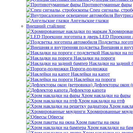
Противотуманные фары
Спец сигналы, стро
Внутрис
Ангельские глазки
Внешний стайлинг
Хромирован
LED Проекции л
Подсветка логот
Внешняя и внут
Накладки на по
Накладки на пороги
Накладки на задний 
Пороги-подножки
Наклейки на капот
Наклейки на пороги
Дефлекторы окон (
Дефлектор капота
Хром накладки на фары
Хром накладки на птф
Хром накла
Хромированные моуд
Обвесы
Хром пакеты на окна
Хром накладки на ба
Хром накладки на двери