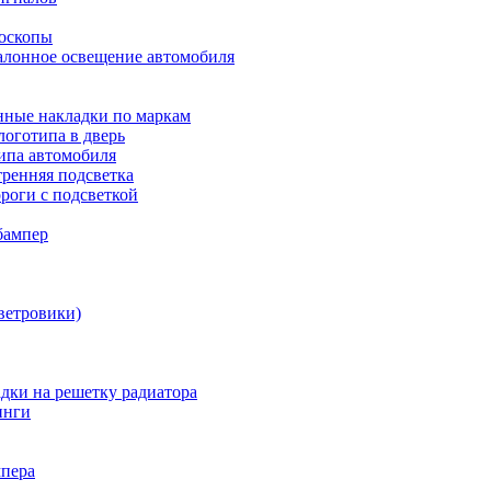
боскопы
алонное освещение автомобиля
ные накладки по маркам
оготипа в дверь
ипа автомобиля
ренняя подсветка
роги с подсветкой
бампер
ветровики)
дки на решетку радиатора
инги
мпера