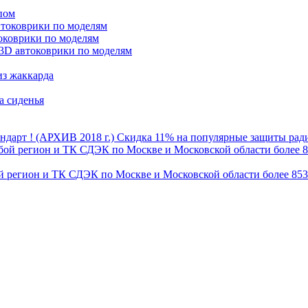
пом
втоковрики по моделям
оковрики по моделям
3D автоковрики по моделям
из жаккарда
а сиденья
Скидка 11% на популярные защиты радиа
бой регион и ТК СДЭК по Москве и Московской области более 