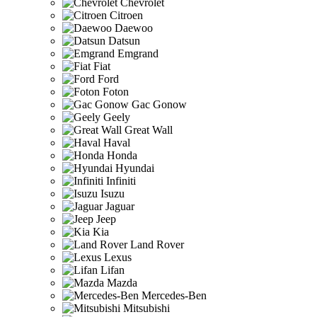
Chevrolet
Citroen
Daewoo
Datsun
Emgrand
Fiat
Ford
Foton
Gac Gonow
Geely
Great Wall
Haval
Honda
Hyundai
Infiniti
Isuzu
Jaguar
Jeep
Kia
Land Rover
Lexus
Lifan
Mazda
Mercedes-Ben
Mitsubishi