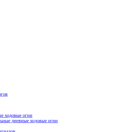
огов
е ходовые огни
ьные дневные ходовые огни
игналов