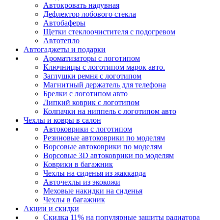
Автокровать надувная
Дефлектор лобового стекла
Автобаферы
Щетки стеклоочистителя с подогревом
Автотепло
Автогаджеты и подарки
Ароматизаторы с логотипом
Ключницы с логотипом марок авто.
Заглушки ремня с логотипом
Магнитный держатель для телефона
Брелки с логотипом авто
Липкий коврик c логотипом
Колпачки на ниппель с логотипом авто
Чехлы и ковры в салон
Автоковрики с логотипом
Резиновые автоковрики по моделям
Ворсовые автоковрики по моделям
Ворсовые 3D автоковрики по моделям
Коврики в багажник
Чехлы на сиденья из жаккарда
Авточехлы из экокожи
Меховые накидки на сиденья
Чехлы в багажник
Акции и скидки
Скидка 11% на популярные защиты радиатора