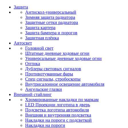
Защита
Антискол-универсальный
Зимняя защита радиатора
Защитные сетки радиатора
Защита картера
Защита бампера и порогов
Защитная плёнка
Автосвет
Головной свет
Штатные дневные ходовые огни
Универсальные дневные ходовые огни
Оптика
Дублеры световых сигналов
Противотуманные фары
Спец сигналы, стробоскопы
Внутрисалонное освещение автомобиля
Ангельские глазки
Внешний стайлинг
Хромированные накладки по маркам
LED Проекции логотипа в дверь
Подсветка логотипа автомобиля
Внешняя и внутренняя подсветка
Накладки на пороги с подсветкой
Накладки на пороги