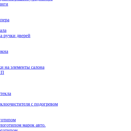
инги
мпера
ала
а ручки дверей
окна
и на элементы салона
ПП
стекла
клоочистителя с подогревом
готипом
логотипом марок авто.
оготипом