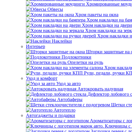
Хромированные моуд
Обвесы
Хром пакеты на окна
Хром накладки на ба
Хром накладки на двери
Хром накладки на зерк
Хром накладки н
Наклейки
Интерьер
Шторки защитные на 
Подлокотники
Опелетки на руль
Хром накладк
Рули, педали, ручки К
Уход и комфорт
Уход за авто
Автокровать надувная
Дефлектор лобового 
Автобаферы
Щетки сте
Автотепло
Автогаджеты и подарки
Ароматизаторы с ло
Ключницы с 
Заглушки ремня с л