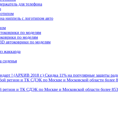
ержатель для телефона
о
готипом
на ниппель с логотипом авто
пом
втоковрики по моделям
оковрики по моделям
3D автоковрики по моделям
из жаккарда
а сиденья
Скидка 11% на популярные защиты радиа
бой регион и ТК СДЭК по Москве и Московской области более 