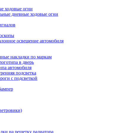
е ходовые огни
ьные дневные ходовые огни
игналов
боскопы
алонное освещение автомобиля
ные накладки по маркам
оготипа в дверь
ипа автомобиля
ренняя подсветка
роги с подсветкой
бампер
ветровики)
дки на решетку радиатора