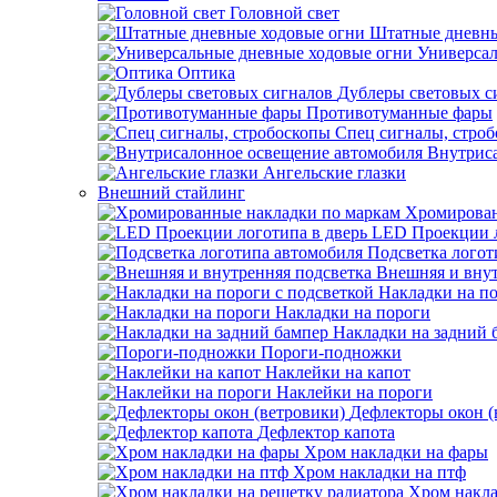
Головной свет
Штатные дневны
Универсал
Оптика
Дублеры световых с
Противотуманные фары
Спец сигналы, стро
Внутрис
Ангельские глазки
Внешний стайлинг
Хромирован
LED Проекции л
Подсветка логот
Внешняя и внут
Накладки на по
Накладки на пороги
Накладки на задний 
Пороги-подножки
Наклейки на капот
Наклейки на пороги
Дефлекторы окон (
Дефлектор капота
Хром накладки на фары
Хром накладки на птф
Хром накла