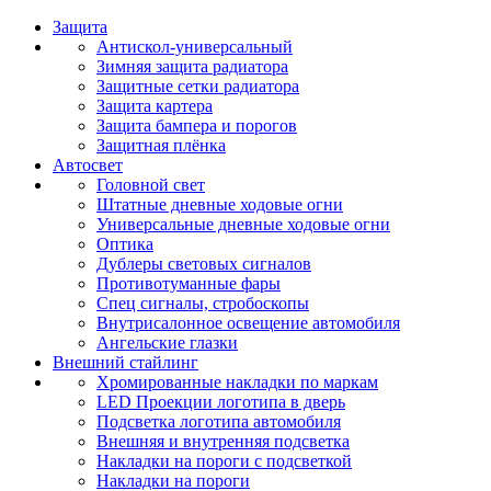
Защита
Антискол-универсальный
Зимняя защита радиатора
Защитные сетки радиатора
Защита картера
Защита бампера и порогов
Защитная плёнка
Автосвет
Головной свет
Штатные дневные ходовые огни
Универсальные дневные ходовые огни
Оптика
Дублеры световых сигналов
Противотуманные фары
Спец сигналы, стробоскопы
Внутрисалонное освещение автомобиля
Ангельские глазки
Внешний стайлинг
Хромированные накладки по маркам
LED Проекции логотипа в дверь
Подсветка логотипа автомобиля
Внешняя и внутренняя подсветка
Накладки на пороги с подсветкой
Накладки на пороги