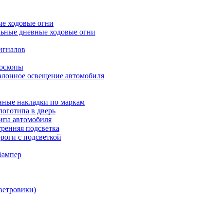
е ходовые огни
ьные дневные ходовые огни
игналов
боскопы
алонное освещение автомобиля
ные накладки по маркам
оготипа в дверь
ипа автомобиля
ренняя подсветка
роги с подсветкой
бампер
ветровики)