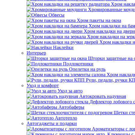
Хром накла
Хромированные моуд
Обвесы
Хром пакеты на окна
Хром накладки на ба
Хром накладки на двери
Хром накладки на зерк
Хром накладки н
Наклейки
Интерьер
Шторки защитные на 
Подлокотники
Опелетки на руль
Хром накладк
Рули, педали, ручки К
Уход и комфорт
Уход за авто
Автокровать надувная
Дефлектор лобового 
Автобаферы
Щетки сте
Автотепло
Автогаджеты и подарки
Ароматизаторы с ло
Ключницы с 