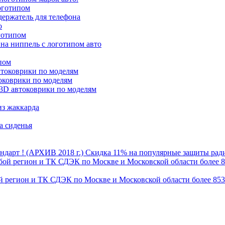
оготипом
ержатель для телефона
о
готипом
на ниппель с логотипом авто
пом
втоковрики по моделям
оковрики по моделям
3D автоковрики по моделям
из жаккарда
а сиденья
Скидка 11% на популярные защиты радиа
бой регион и ТК СДЭК по Москве и Московской области более 