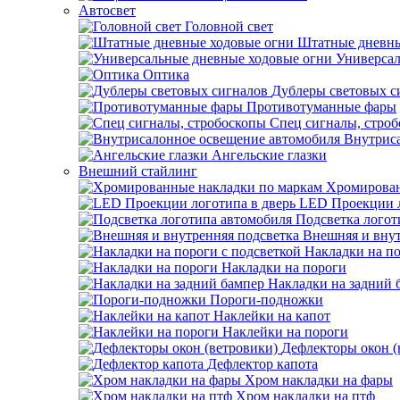
Автосвет
Головной свет
Штатные дневны
Универсал
Оптика
Дублеры световых с
Противотуманные фары
Спец сигналы, стро
Внутрис
Ангельские глазки
Внешний стайлинг
Хромирован
LED Проекции л
Подсветка логот
Внешняя и внут
Накладки на по
Накладки на пороги
Накладки на задний 
Пороги-подножки
Наклейки на капот
Наклейки на пороги
Дефлекторы окон (
Дефлектор капота
Хром накладки на фары
Хром накладки на птф