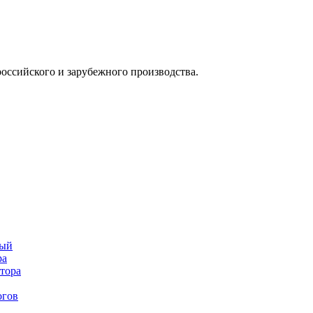
оссийского и зарубежного производства.
ный
ра
тора
огов