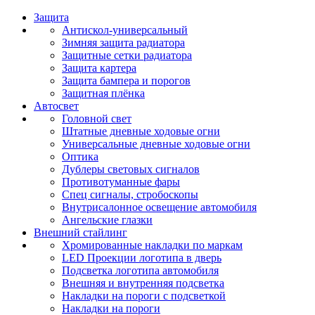
Защита
Антискол-универсальный
Зимняя защита радиатора
Защитные сетки радиатора
Защита картера
Защита бампера и порогов
Защитная плёнка
Автосвет
Головной свет
Штатные дневные ходовые огни
Универсальные дневные ходовые огни
Оптика
Дублеры световых сигналов
Противотуманные фары
Спец сигналы, стробоскопы
Внутрисалонное освещение автомобиля
Ангельские глазки
Внешний стайлинг
Хромированные накладки по маркам
LED Проекции логотипа в дверь
Подсветка логотипа автомобиля
Внешняя и внутренняя подсветка
Накладки на пороги с подсветкой
Накладки на пороги