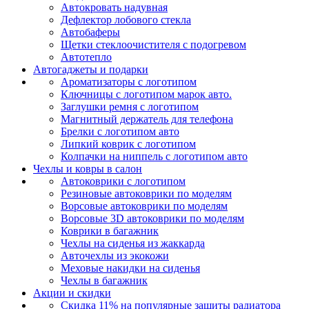
Автокровать надувная
Дефлектор лобового стекла
Автобаферы
Щетки стеклоочистителя с подогревом
Автотепло
Автогаджеты и подарки
Ароматизаторы с логотипом
Ключницы с логотипом марок авто.
Заглушки ремня с логотипом
Магнитный держатель для телефона
Брелки с логотипом авто
Липкий коврик c логотипом
Колпачки на ниппель с логотипом авто
Чехлы и ковры в салон
Автоковрики с логотипом
Резиновые автоковрики по моделям
Ворсовые автоковрики по моделям
Ворсовые 3D автоковрики по моделям
Коврики в багажник
Чехлы на сиденья из жаккарда
Авточехлы из экокожи
Меховые накидки на сиденья
Чехлы в багажник
Акции и скидки
Скидка 11% на популярные защиты радиатора