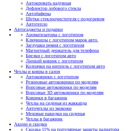
Автокровать надувная
Дефлектор лобового стекла
Автобаферы
Щетки стеклоочистителя с подогревом
Автотепло
Автогаджеты и подарки
Ароматизаторы с логотипом
Ключницы с логотипом марок авто.
Заглушки ремня с логотипом
Магнитный держатель для телефона
Брелки с логотипом авто
Липкий коврик c логотипом
Колпачки на ниппель с логотипом авто
Чехлы и ковры в салон
Автоковрики с логотипом
Резиновые автоковрики по моделям
Ворсовые автоковрики по моделям
Ворсовые 3D автоковрики по моделям
Коврики в багажник
Чехлы на сиденья из жаккарда
Авточехлы из экокожи
Меховые накидки на сиденья
Чехлы в багажник
Акции и скидки
Скидка 11% на популярные защиты радиатора