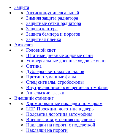
Защита
Антискол-универсальный
Зимняя защита радиатора
Защитные сетки радиатора
Защита картера
Защита бампера и порогов
Защитная плёнка
Автосвет
Головной свет
Штатные дневные ходовые огни
Универсальные дневные ходовые огни
Оптика
Дублеры световых сигналов
Противотуманные фары
Спец сигналы, стробоскопы
Внутрисалонное освещение автомобиля
Ангельские глазки
Внешний стайлинг
Хромированные накладки по маркам
LED Проекции логотипа в дверь
Подсветка логотипа автомобиля
Внешняя и внутренняя подсветка
Накладки на пороги с подсветкой
Накладки на пороги