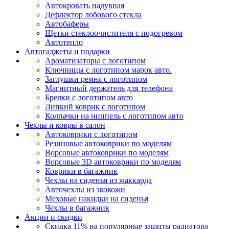
Автокровать надувная
Дефлектор лобового стекла
Автобаферы
Щетки стеклоочистителя с подогревом
Автотепло
Автогаджеты и подарки
Ароматизаторы с логотипом
Ключницы с логотипом марок авто.
Заглушки ремня с логотипом
Магнитный держатель для телефона
Брелки с логотипом авто
Липкий коврик c логотипом
Колпачки на ниппель с логотипом авто
Чехлы и ковры в салон
Автоковрики с логотипом
Резиновые автоковрики по моделям
Ворсовые автоковрики по моделям
Ворсовые 3D автоковрики по моделям
Коврики в багажник
Чехлы на сиденья из жаккарда
Авточехлы из экокожи
Меховые накидки на сиденья
Чехлы в багажник
Акции и скидки
Скидка 11% на популярные защиты радиатора