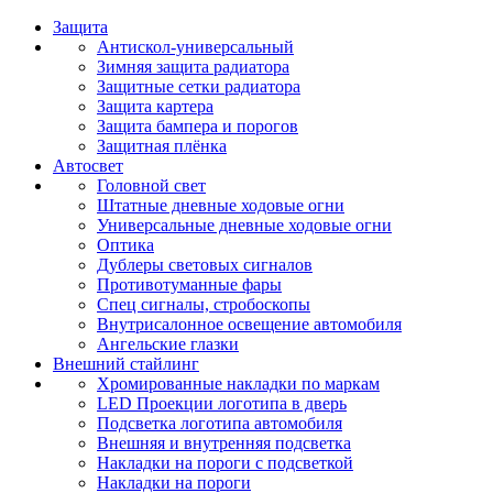
Защита
Антискол-универсальный
Зимняя защита радиатора
Защитные сетки радиатора
Защита картера
Защита бампера и порогов
Защитная плёнка
Автосвет
Головной свет
Штатные дневные ходовые огни
Универсальные дневные ходовые огни
Оптика
Дублеры световых сигналов
Противотуманные фары
Спец сигналы, стробоскопы
Внутрисалонное освещение автомобиля
Ангельские глазки
Внешний стайлинг
Хромированные накладки по маркам
LED Проекции логотипа в дверь
Подсветка логотипа автомобиля
Внешняя и внутренняя подсветка
Накладки на пороги с подсветкой
Накладки на пороги