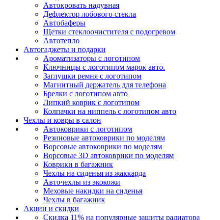
Автокровать надувная
Дефлектор лобового стекла
Автобаферы
Щетки стеклоочистителя с подогревом
Автотепло
Автогаджеты и подарки
Ароматизаторы с логотипом
Ключницы с логотипом марок авто.
Заглушки ремня с логотипом
Магнитный держатель для телефона
Брелки с логотипом авто
Липкий коврик c логотипом
Колпачки на ниппель с логотипом авто
Чехлы и ковры в салон
Автоковрики с логотипом
Резиновые автоковрики по моделям
Ворсовые автоковрики по моделям
Ворсовые 3D автоковрики по моделям
Коврики в багажник
Чехлы на сиденья из жаккарда
Авточехлы из экокожи
Меховые накидки на сиденья
Чехлы в багажник
Акции и скидки
Скидка 11% на популярные защиты радиатора