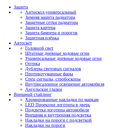
Защита
Антискол-универсальный
Зимняя защита радиатора
Защитные сетки радиатора
Защита картера
Защита бампера и порогов
Защитная плёнка
Автосвет
Головной свет
Штатные дневные ходовые огни
Универсальные дневные ходовые огни
Оптика
Дублеры световых сигналов
Противотуманные фары
Спец сигналы, стробоскопы
Внутрисалонное освещение автомобиля
Ангельские глазки
Внешний стайлинг
Хромированные накладки по маркам
LED Проекции логотипа в дверь
Подсветка логотипа автомобиля
Внешняя и внутренняя подсветка
Накладки на пороги с подсветкой
Накладки на пороги