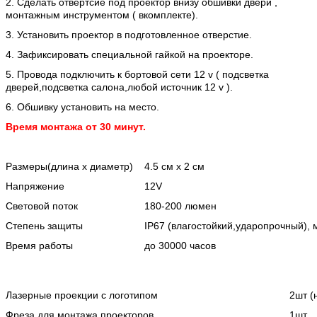
2. Сделать отвертсие под проектор внизу обшивки двери ,
монтажным инструментом ( вкомплекте).
3. Установить проектор в подготовленное отверстие.
4. Зафиксировать специальной гайкой на проекторе.
5. Провода подключить к бортовой сети 12 v ( подсветка
дверей,подсветка салона,любой источник 12 v ).
6. Обшивку установить на место.
Время монтажа от 30 минут.
Размеры(длина х диаметр)
4.5 см х 2 см
Напряжение
12V
Световой поток
180-200 люмен
Степень защиты
IP67 (влагостойкий,ударопрочный), 
Время работы
до 30000 часов
Лазерные проекции с логотипом
2шт (
Фреза для монтажа проекторов
1шт.