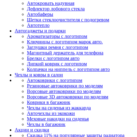
Автокровать надувная
Дефлектор лобового стекла
Автобаферы
Щетки стеклоочистителя с подогревом
Автотепло
Автогаджеты и подарки
Ароматизаторы с логотипом
Ключницы с логотипом марок авто.
Заглушки ремня с логотипом
Магнитный держатель для телефона
Брелки с логотипом авто
Липкий коврик c логотипом
Колпачки на ниппель с логотипом авто
Чехлы и ковры в салон
Автоковрики с логотипом
Резиновые автоковрики по моделям
Ворсовые автоковрики по моделям
Ворсовые 3D автоковрики по моделям
Коврики в багажник
Чехлы на сиденья из жаккарда
Авточехлы из экокожи
Меховые накидки на сиденья
Чехлы в багажник
Акции и скидки
Скидка 11% на популярные защиты радиатора