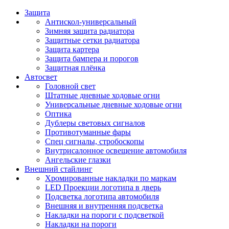
Защита
Антискол-универсальный
Зимняя защита радиатора
Защитные сетки радиатора
Защита картера
Защита бампера и порогов
Защитная плёнка
Автосвет
Головной свет
Штатные дневные ходовые огни
Универсальные дневные ходовые огни
Оптика
Дублеры световых сигналов
Противотуманные фары
Спец сигналы, стробоскопы
Внутрисалонное освещение автомобиля
Ангельские глазки
Внешний стайлинг
Хромированные накладки по маркам
LED Проекции логотипа в дверь
Подсветка логотипа автомобиля
Внешняя и внутренняя подсветка
Накладки на пороги с подсветкой
Накладки на пороги