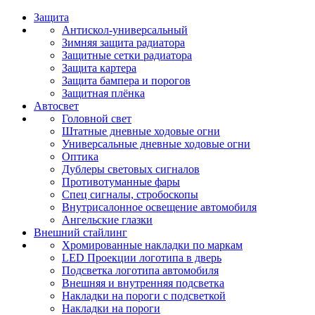
Защита
Антискол-универсальный
Зимняя защита радиатора
Защитные сетки радиатора
Защита картера
Защита бампера и порогов
Защитная плёнка
Автосвет
Головной свет
Штатные дневные ходовые огни
Универсальные дневные ходовые огни
Оптика
Дублеры световых сигналов
Противотуманные фары
Спец сигналы, стробоскопы
Внутрисалонное освещение автомобиля
Ангельские глазки
Внешний стайлинг
Хромированные накладки по маркам
LED Проекции логотипа в дверь
Подсветка логотипа автомобиля
Внешняя и внутренняя подсветка
Накладки на пороги с подсветкой
Накладки на пороги