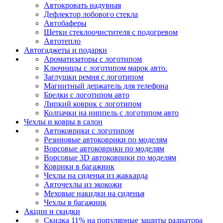
Автокровать надувная
Дефлектор лобового стекла
Автобаферы
Щетки стеклоочистителя с подогревом
Автотепло
Автогаджеты и подарки
Ароматизаторы с логотипом
Ключницы с логотипом марок авто.
Заглушки ремня с логотипом
Магнитный держатель для телефона
Брелки с логотипом авто
Липкий коврик c логотипом
Колпачки на ниппель с логотипом авто
Чехлы и ковры в салон
Автоковрики с логотипом
Резиновые автоковрики по моделям
Ворсовые автоковрики по моделям
Ворсовые 3D автоковрики по моделям
Коврики в багажник
Чехлы на сиденья из жаккарда
Авточехлы из экокожи
Меховые накидки на сиденья
Чехлы в багажник
Акции и скидки
Скидка 11% на популярные защиты радиатора