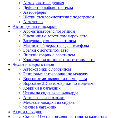
Автокровать надувная
Дефлектор лобового стекла
Автобаферы
Щетки стеклоочистителя с подогревом
Автотепло
Автогаджеты и подарки
Ароматизаторы с логотипом
Ключницы с логотипом марок авто.
Заглушки ремня с логотипом
Магнитный держатель для телефона
Брелки с логотипом авто
Липкий коврик c логотипом
Колпачки на ниппель с логотипом авто
Чехлы и ковры в салон
Автоковрики с логотипом
Резиновые автоковрики по моделям
Ворсовые автоковрики по моделям
Ворсовые 3D автоковрики по моделям
Коврики в багажник
Чехлы на сиденья из жаккарда
Авточехлы из экокожи
Меховые накидки на сиденья
Чехлы в багажник
Акции и скидки
Скидка 11% на популярные защиты радиатора