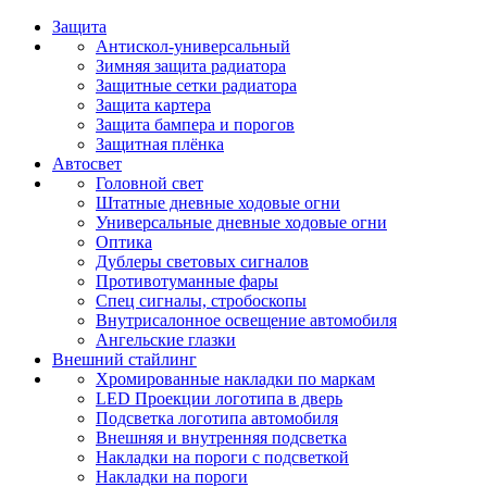
Защита
Антискол-универсальный
Зимняя защита радиатора
Защитные сетки радиатора
Защита картера
Защита бампера и порогов
Защитная плёнка
Автосвет
Головной свет
Штатные дневные ходовые огни
Универсальные дневные ходовые огни
Оптика
Дублеры световых сигналов
Противотуманные фары
Спец сигналы, стробоскопы
Внутрисалонное освещение автомобиля
Ангельские глазки
Внешний стайлинг
Хромированные накладки по маркам
LED Проекции логотипа в дверь
Подсветка логотипа автомобиля
Внешняя и внутренняя подсветка
Накладки на пороги с подсветкой
Накладки на пороги