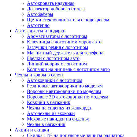
Автокровать надувная
Дефлектор лобового стекла
Автобаферы
Щетки стеклоочистителя с подогревом
Автотепло
Автогаджеты и подарки
Ароматизаторы с логотипом
Ключницы с логотипом марок авто.
Заглушки ремня с логотипом
Магнитный держатель для телефона
Брелки с логотипом авто
Липкий коврик c логотипом
Колпачки на ниппель с логотипом авто
Чехлы и ковры в салон
Автоковрики с логотипом
Резиновые автоковрики по моделям
Ворсовые автоковрики по моделям
Ворсовые 3D автоковрики по моделям
Коврики в багажник
Чехлы на сиденья из жаккарда
Авточехлы из экокожи
Меховые накидки на сиденья
Чехлы в багажник
Акции и скидки
Скидка 11% на популярные защиты радиатора