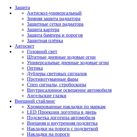
Защита
Антискол-универсальный
Зимняя защита радиатора
Защитные сетки радиатора
Защита картера
Защита бампера и порогов
Защитная плёнка
Автосвет
Головной свет
Штатные дневные ходовые огни
Универсальные дневные ходовые огни
Оптика
Дублеры световых сигналов
Противотуманные фары
Спец сигналы, стробоскопы
Внутрисалонное освещение автомобиля
Ангельские глазки
Внешний стайлинг
Хромированные накладки по маркам
LED Проекции логотипа в дверь
Подсветка логотипа автомобиля
Внешняя и внутренняя подсветка
Накладки на пороги с подсветкой
Накладки на пороги