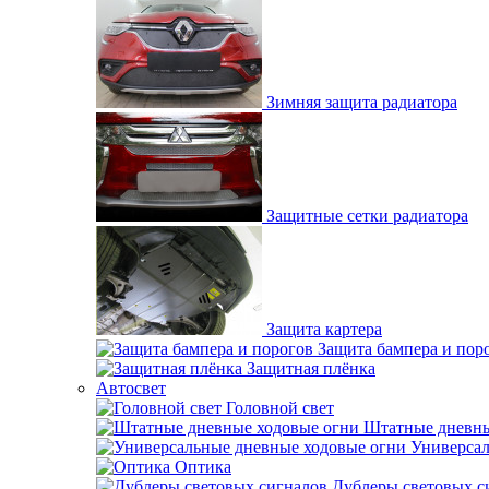
Зимняя защита радиатора
Защитные сетки радиатора
Защита картера
Защита бампера и пор
Защитная плёнка
Автосвет
Головной свет
Штатные дневны
Универсал
Оптика
Дублеры световых с