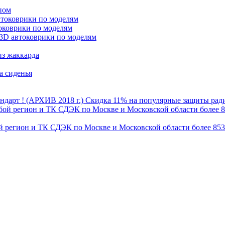
пом
втоковрики по моделям
оковрики по моделям
3D автоковрики по моделям
из жаккарда
а сиденья
Скидка 11% на популярные защиты радиа
бой регион и ТК СДЭК по Москве и Московской области более 