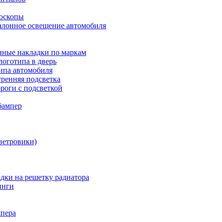
боскопы
алонное освещение автомобиля
ные накладки по маркам
оготипа в дверь
ипа автомобиля
ренняя подсветка
роги с подсветкой
бампер
ветровики)
дки на решетку радиатора
инги
мпера