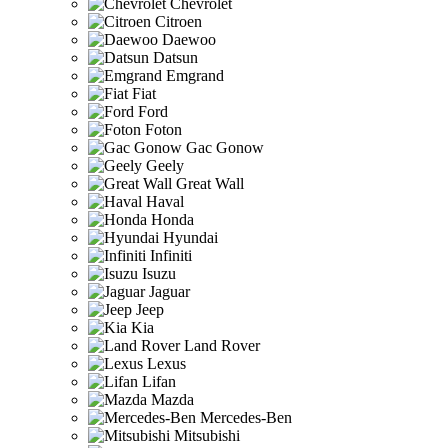
Chevrolet
Citroen
Daewoo
Datsun
Emgrand
Fiat
Ford
Foton
Gac Gonow
Geely
Great Wall
Haval
Honda
Hyundai
Infiniti
Isuzu
Jaguar
Jeep
Kia
Land Rover
Lexus
Lifan
Mazda
Mercedes-Ben
Mitsubishi