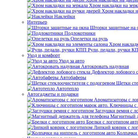
Хром накладки на зерк
Хром накладки н
Наклейки
Интерьер
Шторки защитные на 
Подлокотники
Опелетки на руль
Хром накладк
Рули, педали, ручки К
Уход и комфорт
Уход за авто
Автокровать надувная
Дефлектор лобового 
Автобаферы
Щетки сте
Автотепло
Автогаджеты и подарки
Ароматизаторы с ло
Ключницы с 
Заглушки ремня с л
Магнитный д
Брелки с логотипом авт
Липкий коврик c ло
Колпачки 