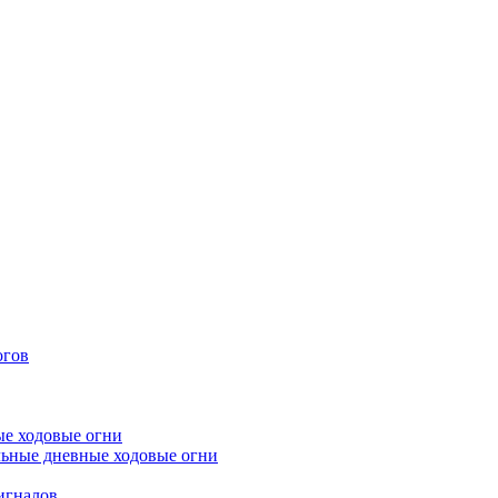
огов
е ходовые огни
ьные дневные ходовые огни
игналов