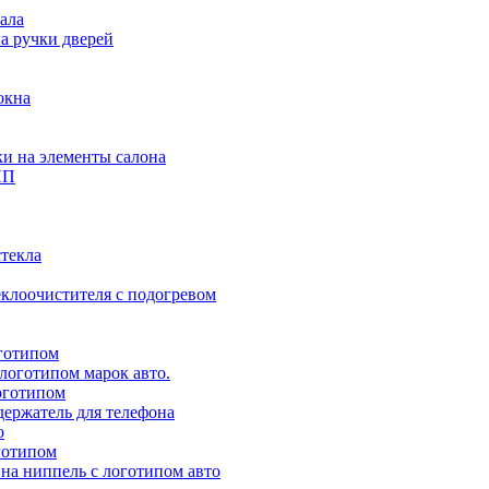
ала
а ручки дверей
окна
и на элементы салона
ПП
стекла
клоочистителя с подогревом
готипом
логотипом марок авто.
оготипом
ержатель для телефона
о
готипом
на ниппель с логотипом авто