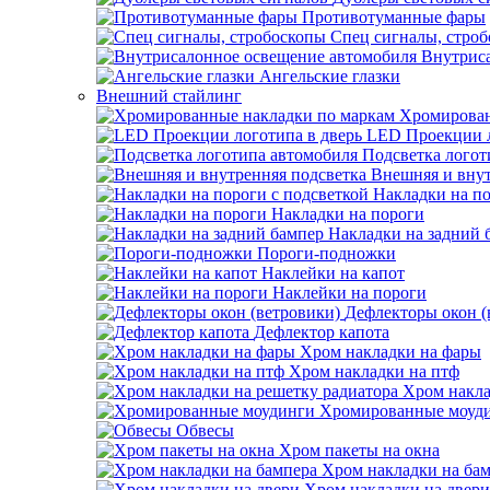
Противотуманные фары
Спец сигналы, стро
Внутрис
Ангельские глазки
Внешний стайлинг
Хромирован
LED Проекции л
Подсветка логот
Внешняя и внут
Накладки на по
Накладки на пороги
Накладки на задний 
Пороги-подножки
Наклейки на капот
Наклейки на пороги
Дефлекторы окон (
Дефлектор капота
Хром накладки на фары
Хром накладки на птф
Хром накла
Хромированные моуд
Обвесы
Хром пакеты на окна
Хром накладки на ба
Хром накладки на двери