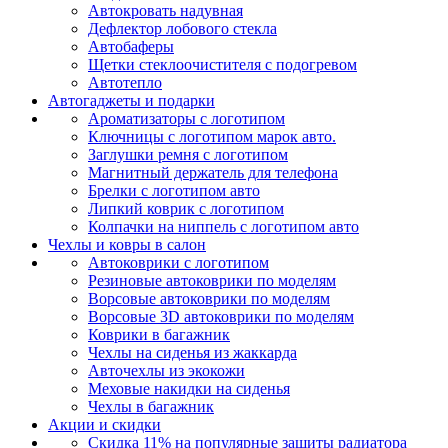
Автокровать надувная
Дефлектор лобового стекла
Автобаферы
Щетки стеклоочистителя с подогревом
Автотепло
Автогаджеты и подарки
Ароматизаторы с логотипом
Ключницы с логотипом марок авто.
Заглушки ремня с логотипом
Магнитный держатель для телефона
Брелки с логотипом авто
Липкий коврик c логотипом
Колпачки на ниппель с логотипом авто
Чехлы и ковры в салон
Автоковрики с логотипом
Резиновые автоковрики по моделям
Ворсовые автоковрики по моделям
Ворсовые 3D автоковрики по моделям
Коврики в багажник
Чехлы на сиденья из жаккарда
Авточехлы из экокожи
Меховые накидки на сиденья
Чехлы в багажник
Акции и скидки
Скидка 11% на популярные защиты радиатора