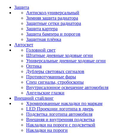
Защита
Антискол-универсальный
Зимняя защита радиатора
Защитные сетки радиатора
Защита картера
Защита бампера и порогов
Защитная плёнка
Автосвет
Головной свет
Штатные дневные ходовые огни
Универсальные дневные ходовые огни
Оптика
Дублеры световых сигналов
Противотуманные фары
Спец сигналы, стробоскопы
Внутрисалонное освещение автомобиля
Ангельские глазки
Внешний стайлинг
Хромированные накладки по маркам
LED Проекции логотипа в дверь
Подсветка логотипа автомобиля
Внешняя и внутренняя подсветка
Накладки на пороги с подсветкой
Накладки на пороги