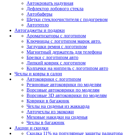
Автокровать надувная
Дефлектор лобового стекла
Автобаферы
Щетки стеклоочистителя с подогревом
Автотепло
Автогаджеты и подарки
Ароматизаторы с логотипом
Ключницы с логотипом марок авто.
Заглушки ремня с логотипом
Магнитный держатель для телефона
Брелки с логотипом авто
Липкий коврик c логотипом
Колпачки на ниппель с логотипом авто
Чехлы и ковры в салон
Автоковрики с логотипом
Резиновые автоковрики по моделям
Ворсовые автоковрики по моделям
Ворсовые 3D автоковрики по моделям
Коврики в багажник
Чехлы на сиденья из жаккарда
Авточехлы из экокожи
Меховые накидки на сиденья
Чехлы в багажник
Акции и скидки
Скидка 11% на популярные защиты радиатора