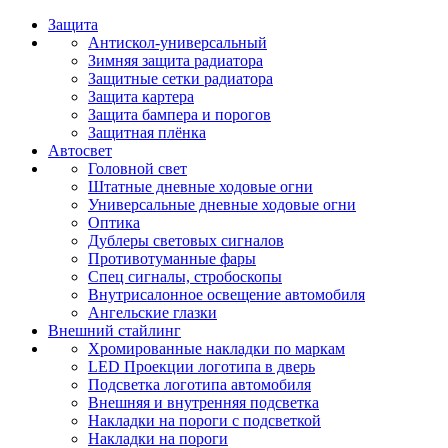
Защита
Антискол-универсальный
Зимняя защита радиатора
Защитные сетки радиатора
Защита картера
Защита бампера и порогов
Защитная плёнка
Автосвет
Головной свет
Штатные дневные ходовые огни
Универсальные дневные ходовые огни
Оптика
Дублеры световых сигналов
Противотуманные фары
Спец сигналы, стробоскопы
Внутрисалонное освещение автомобиля
Ангельские глазки
Внешний стайлинг
Хромированные накладки по маркам
LED Проекции логотипа в дверь
Подсветка логотипа автомобиля
Внешняя и внутренняя подсветка
Накладки на пороги с подсветкой
Накладки на пороги