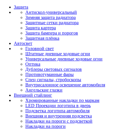
Защита
Антискол-универсальный
Зимняя защита радиатора
Защитные сетки радиатора
Защита картера
Защита бампера и порогов
Защитная плёнка
Автосвет
Головной свет
Штатные дневные ходовые огни
Универсальные дневные ходовые огни
Оптика
Дублеры световых сигналов
Противотуманные фары
Спец сигналы, стробоскопы
Внутрисалонное освещение автомобиля
Ангельские глазки
Внешний стайлинг
Хромированные накладки по маркам
LED Проекции логотипа в дверь
Подсветка логотипа автомобиля
Внешняя и внутренняя подсветка
Накладки на пороги с подсветкой
Накладки на пороги