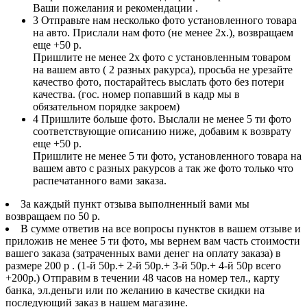
Ваши пожелания и рекомендации .
3
Отправьте нам несколько фото установленного товара
на авто. Прислали нам фото (не менее 2х.), возвращаем
еще +50 р.
Пришлите не менее 2х фото с установленным товаром
на вашем авто ( 2 разных ракурса), просьба не урезайте
качество фото, постарайтесь выслать фото без потери
качества. (гос. номер попавший в кадр мы в
обязательном порядке закроем)
4
Пришлите больше фото. Выслали не менее 5 ти фото
соответствующие описанию ниже, добавим к возврату
еще +50 р.
Пришлите не менее 5 ти фото, установленного товара на
вашем авто с разных ракурсов а так же фото только что
распечатанного вами заказа.
За каждый пункт отзыва выполненный вами мы
возвращаем по 50 р.
В сумме ответив на все вопросы пунктов в вашем отзыве и
приложив не менее 5 ти фото, мы вернем вам часть стоимости
вашего заказа (затраченных вами денег на оплату заказа) в
размере 200 р . (1-й 50р.+ 2-й 50р.+ 3-й 50р.+ 4-й 50р всего
+200р.) Отправим в течении 48 часов на номер тел., карту
банка, эл.деньги или по желанию в качестве скидки на
последующий заказ в нашем магазине.