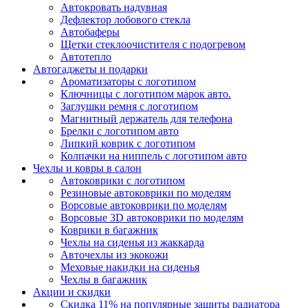
Автокровать надувная
Дефлектор лобового стекла
Автобаферы
Щетки стеклоочистителя с подогревом
Автотепло
Автогаджеты и подарки
Ароматизаторы с логотипом
Ключницы с логотипом марок авто.
Заглушки ремня с логотипом
Магнитный держатель для телефона
Брелки с логотипом авто
Липкий коврик c логотипом
Колпачки на ниппель с логотипом авто
Чехлы и ковры в салон
Автоковрики с логотипом
Резиновые автоковрики по моделям
Ворсовые автоковрики по моделям
Ворсовые 3D автоковрики по моделям
Коврики в багажник
Чехлы на сиденья из жаккарда
Авточехлы из экокожи
Меховые накидки на сиденья
Чехлы в багажник
Акции и скидки
Скидка 11% на популярные защиты радиатора