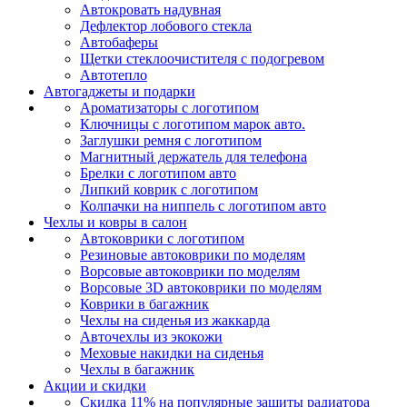
Автокровать надувная
Дефлектор лобового стекла
Автобаферы
Щетки стеклоочистителя с подогревом
Автотепло
Автогаджеты и подарки
Ароматизаторы с логотипом
Ключницы с логотипом марок авто.
Заглушки ремня с логотипом
Магнитный держатель для телефона
Брелки с логотипом авто
Липкий коврик c логотипом
Колпачки на ниппель с логотипом авто
Чехлы и ковры в салон
Автоковрики с логотипом
Резиновые автоковрики по моделям
Ворсовые автоковрики по моделям
Ворсовые 3D автоковрики по моделям
Коврики в багажник
Чехлы на сиденья из жаккарда
Авточехлы из экокожи
Меховые накидки на сиденья
Чехлы в багажник
Акции и скидки
Скидка 11% на популярные защиты радиатора