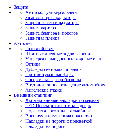
Защита
Антискол-универсальный
Зимняя защита радиатора
Защитные сетки радиатора
Защита картера
Защита бампера и порогов
Защитная плёнка
Автосвет
Головной свет
Штатные дневные ходовые огни
Универсальные дневные ходовые огни
Оптика
Дублеры световых сигналов
Противотуманные фары
Спец сигналы, стробоскопы
Внутрисалонное освещение автомобиля
Ангельские глазки
Внешний стайлинг
Хромированные накладки по маркам
LED Проекции логотипа в дверь
Подсветка логотипа автомобиля
Внешняя и внутренняя подсветка
Накладки на пороги с подсветкой
Накладки на пороги