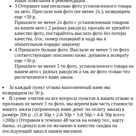
Ваши пожелания и рекомендации .
3
Отправьте нам несколько фото установленного товара
на авто. Прислали нам фото (не менее 2х.), возвращаем
еще +50 р.
Пришлите не менее 2х фото с установленным товаром
на вашем авто ( 2 разных ракурса), просьба не урезайте
качество фото, постарайтесь выслать фото без потери
качества. (гос. номер попавший в кадр мы в
обязательном порядке закроем)
4
Пришлите больше фото. Выслали не менее 5 ти фото
соответствующие описанию ниже, добавим к возврату
еще +50 р.
Пришлите не менее 5 ти фото, установленного товара на
вашем авто с разных ракурсов а так же фото только что
распечатанного вами заказа.
За каждый пункт отзыва выполненный вами мы
возвращаем по 50 р.
В сумме ответив на все вопросы пунктов в вашем отзыве и
приложив не менее 5 ти фото, мы вернем вам часть стоимости
вашего заказа (затраченных вами денег на оплату заказа) в
размере 200 р . (1-й 50р.+ 2-й 50р.+ 3-й 50р.+ 4-й 50р всего
+200р.) Отправим в течении 48 часов на номер тел., карту
банка, эл.деньги или по желанию в качестве скидки на
последующий заказ в нашем магазине.